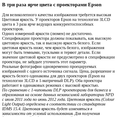
В три раза ярче цвета с проекторами Epson
Для великолепного качества изображения требуется высокая
Цветовая яркость. У проекторов Epson на технологии 3LCD
цвета в 3 раза ярче ведущих конкурентоспособных
проекторов.
Одних измерений яркости (люмен) не достаточно.
Спецификации проектора должны показывать, как высокую
цветовую яркость, так и высокую яркость белого. Если
цветовая яркость ниже, чем яркость белого, изображения
могут быть темными, тусклыми и теряют детали. Если
значение цветовой яркости не предусмотрено в спецификации
проектора, не забудьте уточнить этот параметр.
Реальные фотографии одновременно проецируемых
изображений с одного источника сигнала. Цена, разрешение и
яркость белого одинаковы для двух проекторов (Epson на
технологии 3LCD и 1-матричный DLP). Оба проектора
работают в одинаковых режимах с высокой яркостью.
По сравнению с 1-чиповыми DLP проекторами для бизнеса и
образования на основе данных независимой лаборатории NPD
с июля 2011 года по июнь 2012 года. Цветовая яркость (Colour
Light Output) определена в соответствии со стандартом
IDMS 15.4. Цветовая яркость будет изменяться в
зависимости от условий использования. Для получения