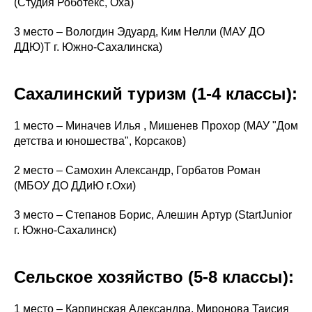
(Студия Роботекс, Оха)
3 место – Вологдин Эдуард, Ким Нелли (МАУ ДО
ДДЮ)Т г. Южно-Сахалинска)
Сахалинский туризм (1-4 классы):
1 место – Миначев Илья , Мишенев Прохор (МАУ "Дом
детства и юношества", Корсаков)
2 место – Самохин Александр, Горбатов Роман
(МБОУ ДО ДДиЮ г.Охи)
3 место – Степанов Борис, Алешин Артур (StartJunior
г. Южно-Сахалинск)
Сельское хозяйство (5-8 классы):
1 место – Карпинская Александра, Миронова Таисия