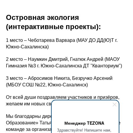
Островная экология
(интерактивные проекты):
1 место – Чеботарева Варвара (МАУ ДО ДД(Ю)Т г.
Южно-Сахалинска)
2 место – Наумкин Дмитрий, Гнатюк Андрей (МАОУ
Гимназия №3 г. Южно-Сахалинска ДТ "Кванториум")
3 место – Абросимов Никита, Безручко Арсений
(МБОУ СОШ №22, Южно-Сахалинск)
От всей души поздравляем участников и призёров,
желаем им новых свершений и ярких побед!
Мы благодарны директору УЦ «Активное
Менеджер TEZONA
Образование» Татьяне Васильевне Батуриной и ее
команде за организацию такого масштабного
Здравствуйте! Напишите нам,