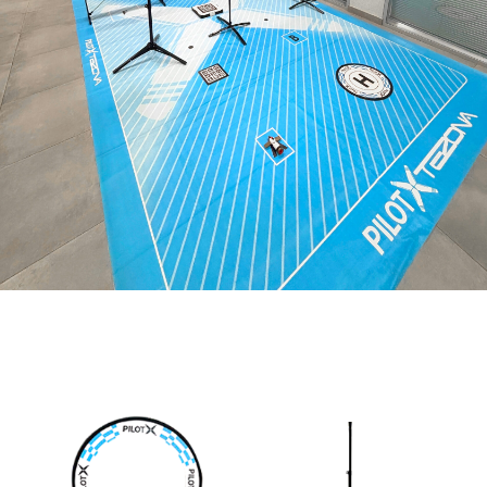
Трипод для
Кольцо / 3 шт
кольца / 3 шт
Соревновательное
поле / 450 х 250 см
Ворота / 1 шт
Площадка для
Площадка