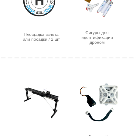
Соревновательный комплект предназначен для
отработки навыков пилотирования в ручном и
автоматическом (по заранее заданной программе)
режимах в рамках соревновательного трека «сложная
логистика». Комплект содержит всё необходимое для
данного трека. Препятствия «кольцо» и «ворота»
имеют быстросборную конструкцию. Всю
тренировочную зону можно собрать или разобрать в
считанные минуты. А удобные чехлы обеспечат
безопасную её транспортировку.