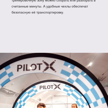
Особенности конструкции:
Практичность: простота установки и
обслуживания
Универсальность: подходит для разных
типов дронов
Экономичность
:
упрощенная версия
базового комплекта