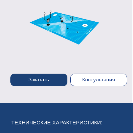
Заказать
Консультация
ТЕХНИЧЕСКИЕ ХАРАКТЕРИСТИКИ:
Конструкция: сборно-разборная,
Транспортировка: в специальных чехлах,
Размер соревновательного поля: 450 х 250 см
Материал соревновательного поля: баннерная ткань
Материал фигур для идентификации: пластик,
Материал трипода для кольца: металл,
Материал кольца: металл