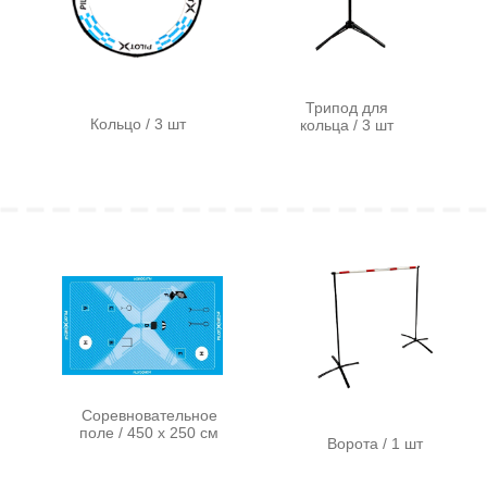
фиксации высоты с
светодиодная / 1 шт
ARUCO-меткой
Фигуры для
Площадка взлета
идентификации
или посадки / 2 шт
дроном