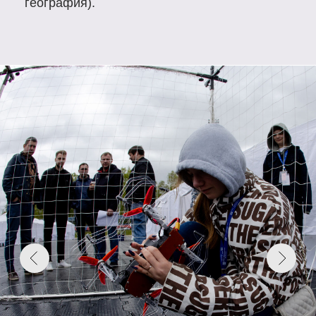
ЧТО ВХОДИТ В КОМПЛЕКТ
1
Набор для сборки квадрокоптера
Доступ к учебно-методическим
2
материалам
Пульт управления, FPV-шлем
3
ЗИП-комплект
4