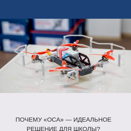
Полноценная
практико‑ориентированная
платформа
Набор включает все необходимые
компоненты для сборки, настройки и
программирования БПЛА. Ученики проходят
полный цикл работы с дроном: от монтажа
элементов до написания управляющих
алгоритмов и FPV‑пилотирования.
Готовность к
инженерно‑техническим
соревнованиям