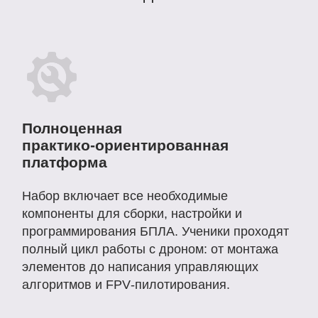
Конструкция и функционал дрона
соответствуют требованиям профильных
состязаний. Использование набора
позволяет готовить команды к участию в
конкурсах по робототехнике и
беспилотным системам, повышая престиж
учебного заведения.
Open source‑архитектура для гибкости
обучения
Открытая платформа даёт возможность
модифицировать аппаратную и
программную часть, адаптировать задания
под разный уровень подготовки и
интегрировать дрон в междисциплинарные
проекты (физика, информатика,