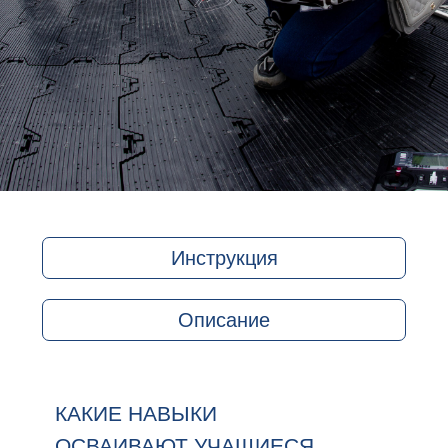
Бесплатное приложение для
5
программирования и управления
Соответствует Приказу N 838 от 28.11.2024
Министерства Просвещения РФ: Кабинет Труда
(Технологии) 2.20.191. / Кабинет ОБЗР 2.21.46 -
Комплект дрон конструктор. Соответствует
методическим рекомендациям Министерства
Просвещения РФ от 15.02.2024 по созданию и
оснащению специализированных классов (кружков)