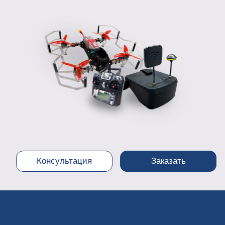
Консультация
Заказать
300 х 330 х 100 мм
Размер
до 2 км
Дальность полета
1000 м
Максимальная высота полета
800 г
Вес квадрокоптера
50 км/ч
Скорость полёта
-20°+40°C
Температурный диапазон эксплуатации
10 м/с
Максимальная допустимая сила ветра
15 мин
Продолжительность полета
Файлы для 3D печати
Инструкция