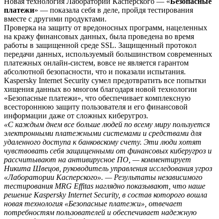
Новая технология Лаборатории Касперского — «
Безопасные
платежи
» — показала себя в деле, пройдя тестирования
вместе с другими продуктами.
Проверка на защиту от вредоносных программ, нацеленных
на кражу финансовых данных, была проведена во время
работы в защищенной среде SSL. Защищенный протокол
передачи данных, используемый большинством современных
платежных онлайн-систем, вовсе не является гарантом
абсолютной безопасности, что и показали испытания.
Kaspersky Internet Security сумел предотвратить все попытки
хищения данных во многом благодаря новой технологии
«Безопасные платежи», что обеспечивает комплексную
всестороннюю защиту пользователя и его финансовой
информации даже от сложных киберугроз.
«С каждым днем все больше людей по всему миру пользуется
электронными платежными системами и средствами для
удаленного доступа к банковскому счету. Эти люди хотят
чувствовать себя защищенными от финансовых киберугроз и
рассчитывают на антивирусное ПО, — комментирует
Никита Швецов, руководитель управления исследования угроз
«Лаборатории Касперского». — Результаты независимого
тестирования MRG Effitas наглядно показывают, что наше
решение Kaspersky Internet Security, в состав которого вошла
новая технология «Безопасные платежи», отвечает
потребностям пользователей и обеспечивает надежную