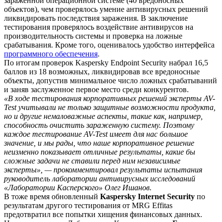
зараженной операционной системе (40 вредоносных
объектов), чем проверялось умение антивирусных решений
ликвидировать последствия заражения. В заключение
тестирования проверялось воздействие антивирусов на
производительность системы и проверка на ложные
срабатывания. Кроме того, оценивалось удобство интерфейса
программного обеспечения
.
По итогам проверок Kaspersky Endpoint Security набрал 16,5
баллов из 18 возможных, ликвидировав все вредоносные
объекты, допустив минимальное число ложных срабатываний
и заняв заслуженное первое место среди конкурентов.
«В ходе тестирования корпоративных решений эксперты AV-
Test учитывали не только защитные возможности продукта,
но и другие немаловажные аспекты, такие как, например,
способность очистить зараженную систему. Поэтому
каждое тестирование AV-Test имеет для нас большое
значение, и мы рады, что наше корпоративное решение
неизменно показывает отличные результаты, какие бы
сложные задачи не ставили перед ним независимые
эксперты», — прокомментировал результаты испытания
руководитель лаборатории антивирусных исследований
«Лаборатории Касперского» Олег Ишанов.
В тоже время обновленный
Kaspersky Internet Security
по
результатам другого тестирования от MRG Effitas
предотвратил все попытки хищения финансовых данных.