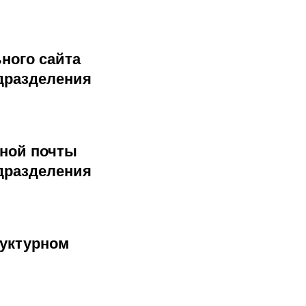
ного сайта
дразделения
нной почты
дразделения
руктурном