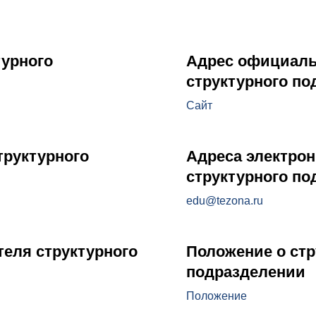
турного
Адрес официаль
структурного по
Сайт
труктурного
Адреса электро
структурного по
edu@tezona.ru
еля структурного
Положение о ст
подразделении
Положение