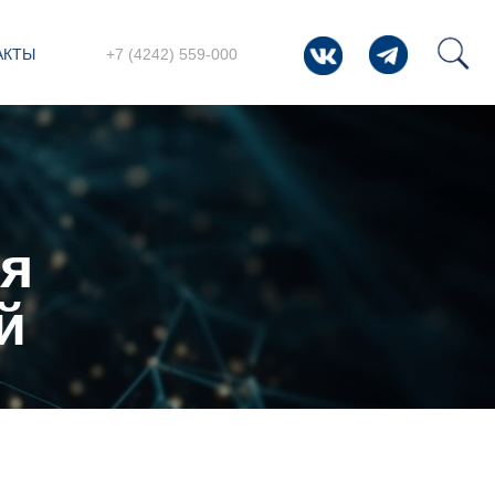
АКТЫ
+7 (4242) 559-000
ия
й